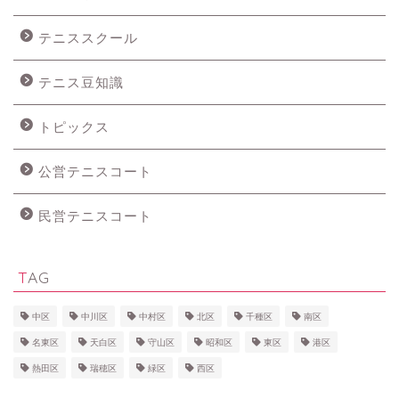
テニススクール
テニス豆知識
トピックス
公営テニスコート
民営テニスコート
TAG
中区
中川区
中村区
北区
千種区
南区
名東区
天白区
守山区
昭和区
東区
港区
熱田区
瑞穂区
緑区
西区