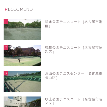
RECCOMEND
1
稲永公園テニスコート［名古屋市港
区］
2
鶴舞公園テニスコート［名古屋市昭
和区］
3
東山公園テニスセンター［名古屋市
天白区］
4
吹上公園テニスコート［名古屋市昭
和区］