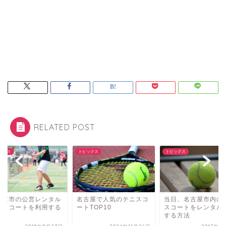
RELATED POST
ックス
トピックス
トピックス
古屋市の公営レンタル
名古屋で人気のテニスコ
当日、名古屋市内の
ニスコートを利用する
ートTOP10
スコートをレンタル
法
する方法