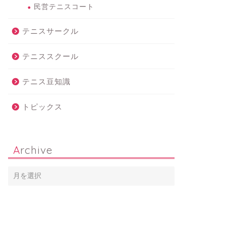
民営テニスコート
テニスサークル
ニスコート
テニスコート
テニススクール
テニス豆知識
トピックス
曲公園テニスコート［名古屋
戸笠公園テニスコート［名古屋
緑区］
市天白区］
2015年5月17日
2015年5月17
Archive