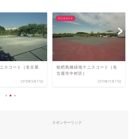
テニスコート
テ
ニスコート［名古屋
枇杷島橋緑地テニスコート［名
通
古屋市中村区］
市
2015年5月17日
2013年11月17日
スポンサーリンク