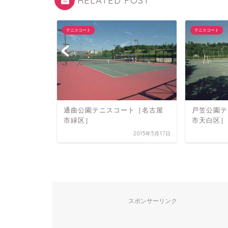
RELATED POST
テニスコート
テニスコート
コート［名
通曲公園テニスコート［名古屋
戸笠公園テ
市緑区］
市天白区］
2013年11月17日
2015年5月17日
スポンサーリンク